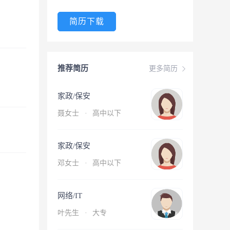
简历下载
推荐简历
更多简历
家政/保安
聂女士
·
高中以下
家政/保安
邓女士
·
高中以下
网络/IT
叶先生
·
大专